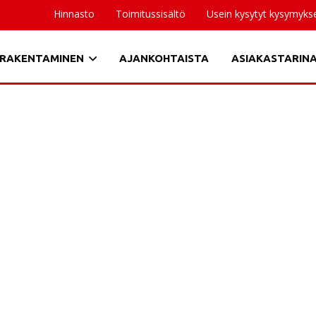
Hinnasto
Toimitussisältö
Usein kysytyt kysymyks
RAKENTAMINEN
AJANKOHTAISTA
ASIAKASTARIN