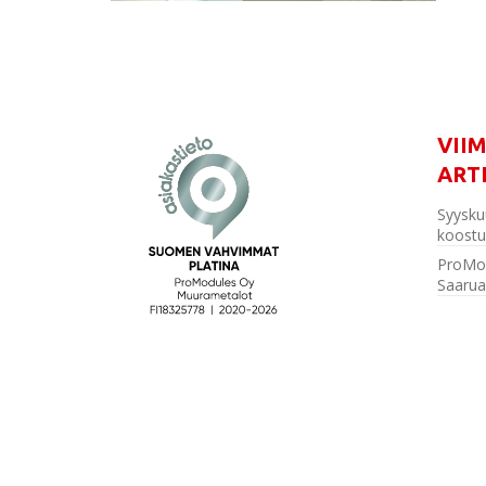
VII
ART
Syysku
koostu
ProMo
Saarua