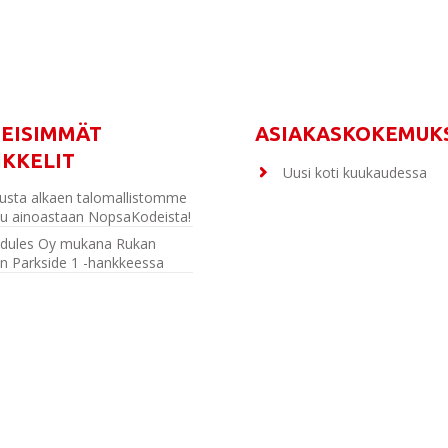
MEISIMMÄT
ASIAKASKOKEMUK
IKKELIT
Uusi koti kuukaudessa
usta alkaen talomallistomme
u ainoastaan NopsaKodeista!
dules Oy mukana Rukan
n Parkside 1 -hankkeessa