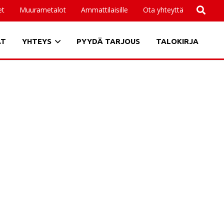
et
Muurametalot
Ammattilaisille
Ota yhteyttä
AT
YHTEYS
PYYDÄ TARJOUS
TALOKIRJA