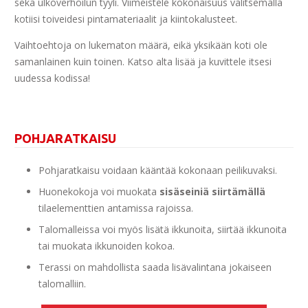
sekä ulkoverhoilun tyyli. Viimeistele kokonaisuus valitsemalla
kotiisi toiveidesi pintamateriaalit ja kiintokalusteet.
Vaihtoehtoja on lukematon määrä, eikä yksikään koti ole
samanlainen kuin toinen. Katso alta lisää ja kuvittele itsesi
uudessa kodissa!
POHJARATKAISU
Pohjaratkaisu voidaan kääntää kokonaan peilikuvaksi.
Huonekokoja voi muokata
sisäseiniä siirtämällä
tilaelementtien antamissa rajoissa.
Talomalleissa voi myös lisätä ikkunoita, siirtää ikkunoita
tai muokata ikkunoiden kokoa.
Terassi on mahdollista saada lisävalintana jokaiseen
talomalliin.