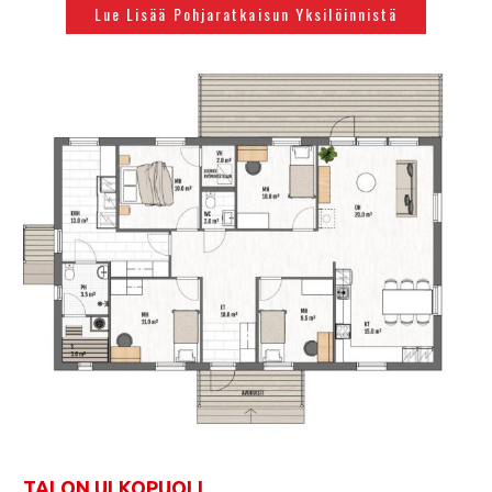
Lue Lisää Pohjaratkaisun Yksilöinnistä
TALON ULKOPUOLI