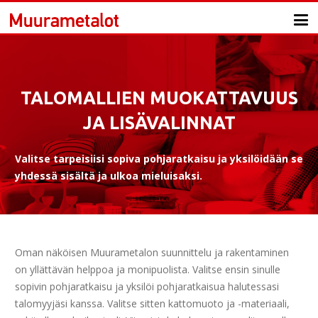
TALOMALLIEN MUOKATTAVUUS
JA LISÄVALINNAT
Valitse tarpeisiisi sopiva pohjaratkaisu ja yksilöidään se
yhdessä sisältä ja ulkoa mieluisaksi.
Oman näköisen Muurametalon suunnittelu ja rakentaminen
on yllättävän helppoa ja monipuolista. Valitse ensin sinulle
sopivin pohjaratkaisu ja yksilöi pohjaratkaisua halutessasi
talomyyjäsi kanssa. Valitse sitten kattomuoto ja -materiaali,