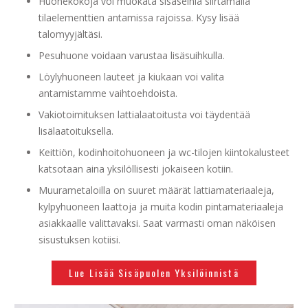
Huonekokoja voi muokata sisäseiniä siirtämällä
tilaelementtien antamissa rajoissa. Kysy lisää
talomyyjältäsi.
Pesuhuone voidaan varustaa lisäsuihkulla.
Löylyhuoneen lauteet ja kiukaan voi valita
antamistamme vaihtoehdoista.
Vakiotoimituksen lattialaatoitusta voi täydentää
lisälaatoituksella.
Keittiön, kodinhoitohuoneen ja wc-tilojen kiintokalusteet
katsotaan aina yksilöllisesti jokaiseen kotiin.
Muurametaloilla on suuret määrät lattiamateriaaleja,
kylpyhuoneen laattoja ja muita kodin pintamateriaaleja
asiakkaalle valittavaksi. Saat varmasti oman näköisen
sisustuksen kotiisi.
Lue Lisää Sisäpuolen Yksilöinnistä