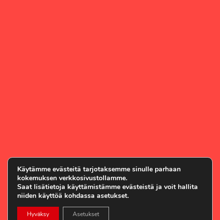
Käytämme evästeitä tarjotaksemme sinulle parhaan
kokemuksen verkkosivustollamme.
Saat lisätietoja käyttämistämme evästeistä ja voit hallita
niiden käyttöä kohdassa asetukset.
Hyväksy
Asetukset