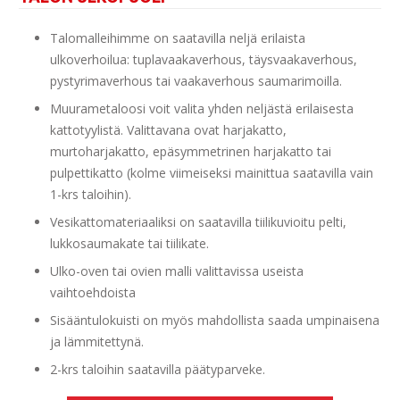
Talomalleihimme on saatavilla neljä erilaista
ulkoverhoilua: tuplavaakaverhous, täysvaakaverhous,
pystyrimaverhous tai vaakaverhous saumarimoilla.
Muurametaloosi voit valita yhden neljästä erilaisesta
kattotyylistä. Valittavana ovat harjakatto,
murtoharjakatto, epäsymmetrinen harjakatto tai
pulpettikatto (kolme viimeiseksi mainittua saatavilla vain
1-krs taloihin).
Vesikattomateriaaliksi on saatavilla tiilikuvioitu pelti,
lukkosaumakate tai tiilikate.
Ulko-oven tai ovien malli valittavissa useista
vaihtoehdoista
Sisääntulokuisti on myös mahdollista saada umpinaisena
ja lämmitettynä.
2-krs taloihin saatavilla päätyparveke.