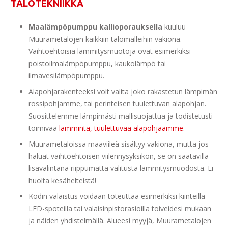
TALOTEKNIIKKA
Maalämpöpumppu kallioporauksella
kuuluu
Muurametalojen kaikkiin talomalleihin vakiona.
Vaihtoehtoisia lämmitysmuotoja ovat esimerkiksi
poistoilmalämpöpumppu, kaukolämpö tai
ilmavesilämpöpumppu.
Alapohjarakenteeksi voit valita joko rakastetun lämpimän
rossipohjamme, tai perinteisen tuulettuvan alapohjan.
Suosittelemme lämpimästi mallisuojattua ja todistetusti
toimivaa
lämmintä, tuulettuvaa alapohjaamme
.
Muurametaloissa maaviileä sisältyy vakiona, mutta jos
haluat vaihtoehtoisen viilennysyksikön, se on saatavilla
lisävalintana riippumatta valitusta lämmitysmuodosta. Ei
huolta kesähelteistä!
Kodin valaistus voidaan toteuttaa esimerkiksi kiinteillä
LED-spoteilla tai valaisinpistorasioilla toiveidesi mukaan
ja näiden yhdistelmällä. Alueesi myyjä, Muurametalojen