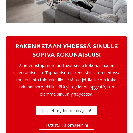
RAKENNETAAN YHDESSÄ SINULLE
SOPIVA KOKONAISUUS!
Alue-edustajamme auttavat sinua kokonaisuuden
rakentamisessa. Tapaamisen jälkeen sinulla on tiedossa
tarkka hinta talopaketille sekä budjettilaskelma koko
rakennusprojektille. Jätä yhteydenottopyyntö, niin
olemme sinuun yhteydessä.
Jätä Yhteydenottopyyntö!
Tutustu Talomalleihin!