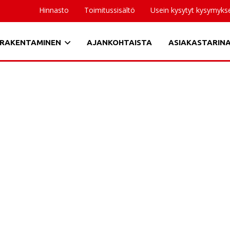
Hinnasto
Toimitussisältö
Usein kysytyt kysymyks
RAKENTAMINEN
AJANKOHTAISTA
ASIAKASTARIN