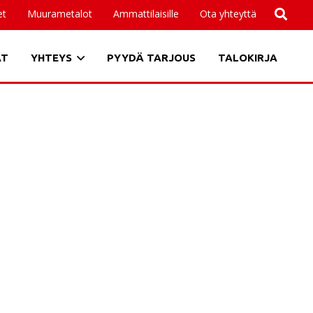
et
Muurametalot
Ammattilaisille
Ota yhteyttä
AT
YHTEYS
PYYDÄ TARJOUS
TALOKIRJA