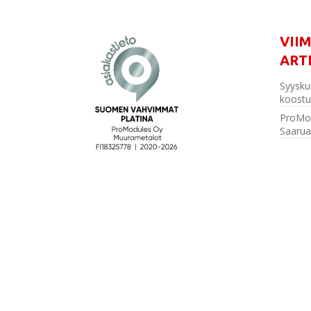
VII
ART
Syysku
koostu
ProMo
Saarua