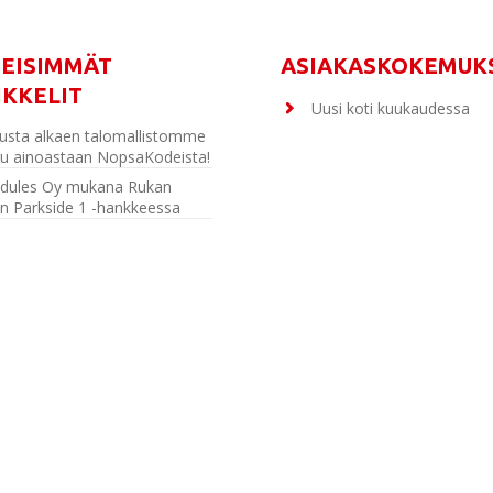
MEISIMMÄT
ASIAKASKOKEMUK
IKKELIT
Uusi koti kuukaudessa
usta alkaen talomallistomme
u ainoastaan NopsaKodeista!
dules Oy mukana Rukan
n Parkside 1 -hankkeessa