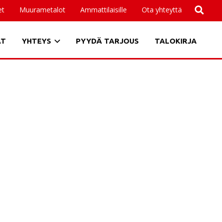
et
Muurametalot
Ammattilaisille
Ota yhteyttä
AT
YHTEYS
PYYDÄ TARJOUS
TALOKIRJA