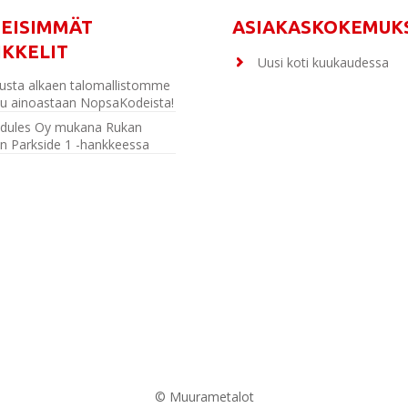
MEISIMMÄT
ASIAKASKOKEMUK
IKKELIT
Uusi koti kuukaudessa
usta alkaen talomallistomme
u ainoastaan NopsaKodeista!
dules Oy mukana Rukan
n Parkside 1 -hankkeessa
© Muurametalot