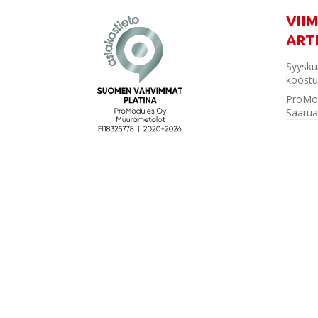
VII
ART
Syysku
koostu
ProMo
Saarua