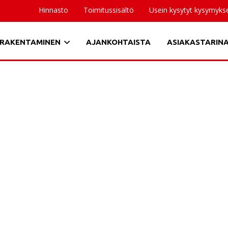
Hinnasto
Toimitussisältö
Usein kysytyt kysymyks
RAKENTAMINEN
AJANKOHTAISTA
ASIAKASTARIN