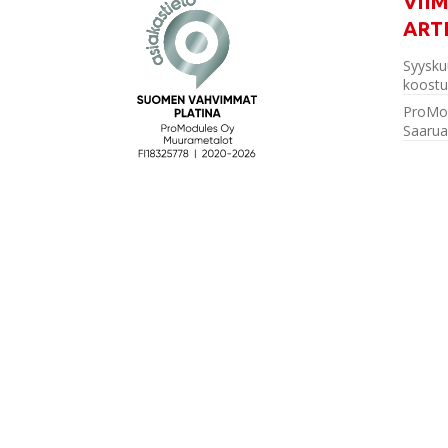
VII
ART
Syysku
koostu
ProMo
Saarua