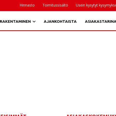
Hinnasto
Toimitussisältö
Usein kysytyt kysymyks
RAKENTAMINEN
AJANKOHTAISTA
ASIAKASTARIN