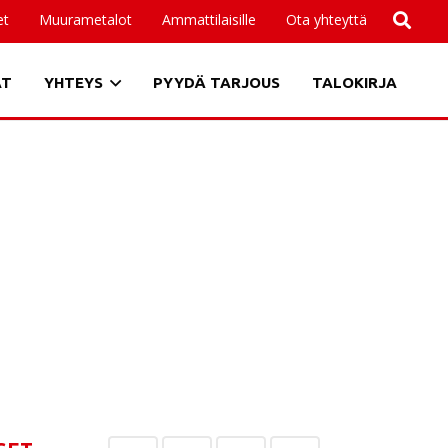
et
Muurametalot
Ammattilaisille
Ota yhteyttä
AT
YHTEYS
PYYDÄ TARJOUS
TALOKIRJA