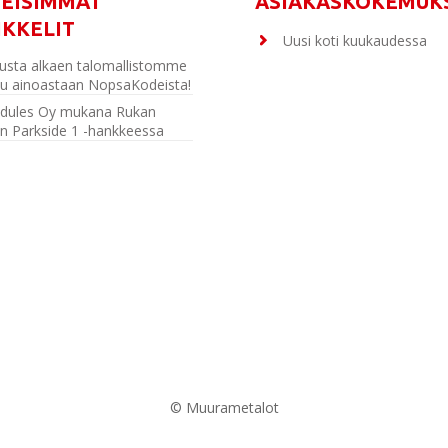
MEISIMMÄT
ASIAKASKOKEMUK
IKKELIT
Uusi koti kuukaudessa
usta alkaen talomallistomme
u ainoastaan NopsaKodeista!
dules Oy mukana Rukan
n Parkside 1 -hankkeessa
© Muurametalot