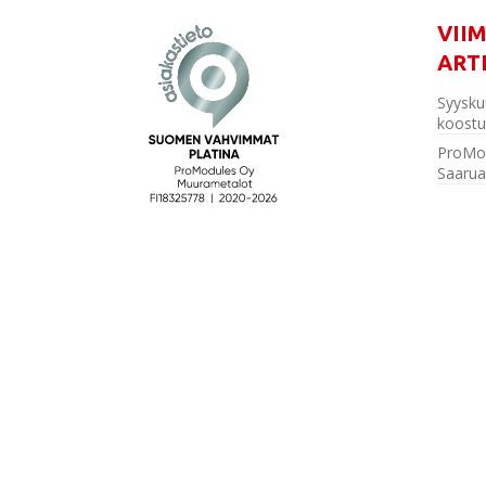
VII
ART
Syysku
koostu
ProMo
Saarua