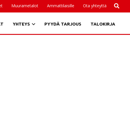
et
Muurametalot
Ammattilaisille
Ota yhteyttä
AT
YHTEYS
PYYDÄ TARJOUS
TALOKIRJA