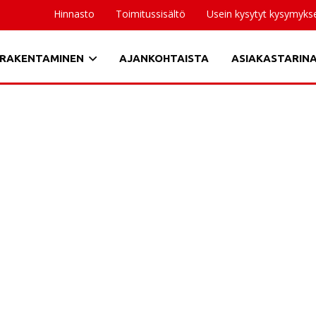
Hinnasto
Toimitussisältö
Usein kysytyt kysymyks
RAKENTAMINEN
AJANKOHTAISTA
ASIAKASTARIN