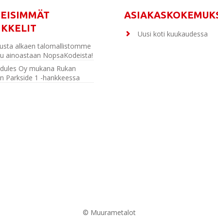
MEISIMMÄT
ASIAKASKOKEMUK
IKKELIT
Uusi koti kuukaudessa
usta alkaen talomallistomme
u ainoastaan NopsaKodeista!
dules Oy mukana Rukan
n Parkside 1 -hankkeessa
© Muurametalot