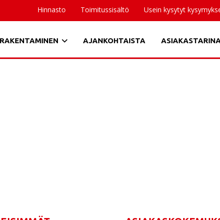
Hinnasto
Toimitussisältö
Usein kysytyt kysymyks
RAKENTAMINEN
AJANKOHTAISTA
ASIAKASTARIN