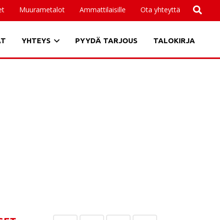
et
Muurametalot
Ammattilaisille
Ota yhteyttä
AT
YHTEYS
PYYDÄ TARJOUS
TALOKIRJA