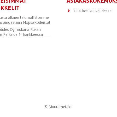
MEISIMMÄT
ASIAKASKOKEMUK
IKKELIT
Uusi koti kuukaudessa
usta alkaen talomallistomme
u ainoastaan NopsaKodeista!
dules Oy mukana Rukan
n Parkside 1 -hankkeessa
© Muurametalot