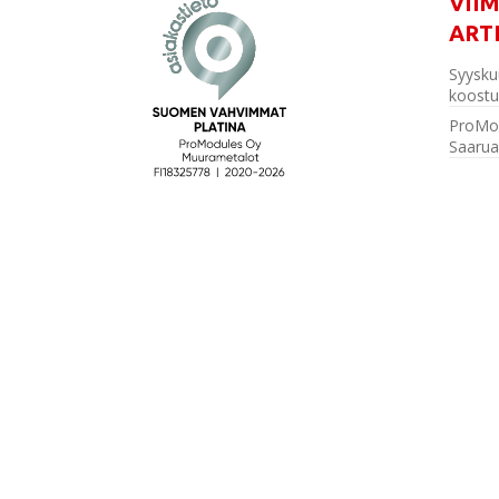
VII
ART
Syysku
koostu
ProMo
Saarua