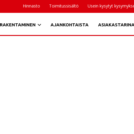
Hinnasto
Toimitussisältö
Usein kysytyt kysymyks
RAKENTAMINEN
AJANKOHTAISTA
ASIAKASTARIN