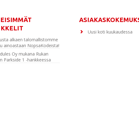
MEISIMMÄT
ASIAKASKOKEMUK
IKKELIT
Uusi koti kuukaudessa
usta alkaen talomallistomme
u ainoastaan NopsaKodeista!
dules Oy mukana Rukan
n Parkside 1 -hankkeessa