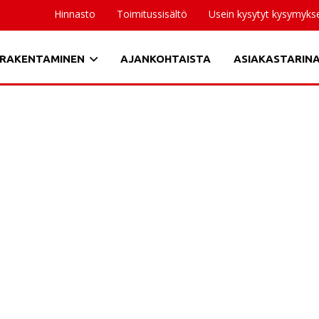
Hinnasto
Toimitussisältö
Usein kysytyt kysymyks
RAKENTAMINEN
AJANKOHTAISTA
ASIAKASTARIN