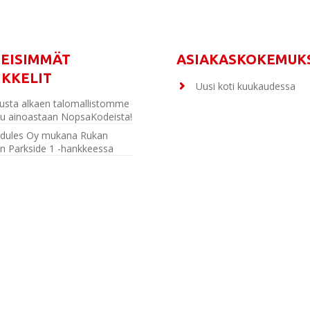
MEISIMMÄT
ASIAKASKOKEMUK
IKKELIT
Uusi koti kuukaudessa
usta alkaen talomallistomme
u ainoastaan NopsaKodeista!
dules Oy mukana Rukan
n Parkside 1 -hankkeessa