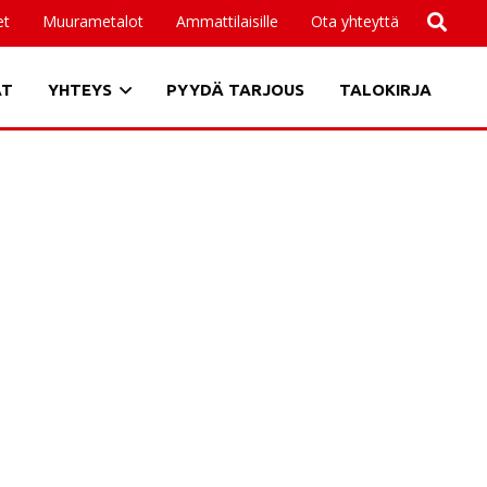
et
Muurametalot
Ammattilaisille
Ota yhteyttä
AT
YHTEYS
PYYDÄ TARJOUS
TALOKIRJA