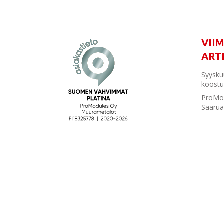
VII
ART
Syysku
koostu
ProMo
Saarua