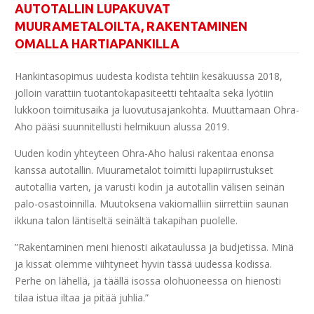
AUTOTALLIN LUPAKUVAT
MUURAMETALOILTA, RAKENTAMINEN
OMALLA HARTIAPANKILLA
Hankintasopimus uudesta kodista tehtiin kesäkuussa 2018,
jolloin varattiin tuotantokapasiteetti tehtaalta sekä lyötiin
lukkoon toimitusaika ja luovutusajankohta. Muuttamaan Ohra-
Aho pääsi suunnitellusti helmikuun alussa 2019.
Uuden kodin yhteyteen Ohra-Aho halusi rakentaa enonsa
kanssa autotallin. Muurametalot toimitti lupapiirrustukset
autotallia varten, ja varusti kodin ja autotallin välisen seinän
palo-osastoinnilla. Muutoksena vakiomalliin siirrettiin saunan
ikkuna talon läntiseltä seinältä takapihan puolelle.
”Rakentaminen meni hienosti aikataulussa ja budjetissa. Minä
ja kissat olemme viihtyneet hyvin tässä uudessa kodissa.
Perhe on lähellä, ja täällä isossa olohuoneessa on hienosti
tilaa istua iltaa ja pitää juhlia.”