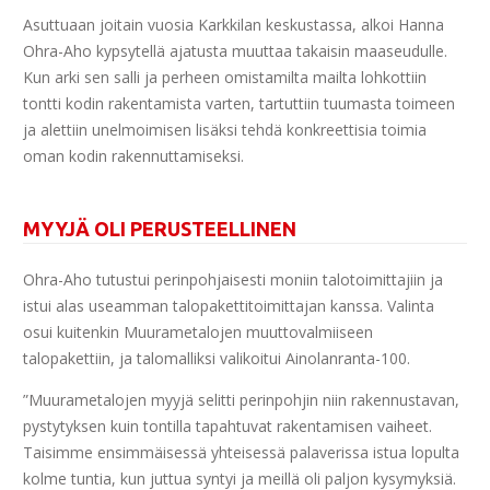
Asuttuaan joitain vuosia Karkkilan keskustassa, alkoi Hanna
Ohra-Aho kypsytellä ajatusta muuttaa takaisin maaseudulle.
Kun arki sen salli ja perheen omistamilta mailta lohkottiin
tontti kodin rakentamista varten, tartuttiin tuumasta toimeen
ja alettiin unelmoimisen lisäksi tehdä konkreettisia toimia
oman kodin rakennuttamiseksi.
MYYJÄ OLI PERUSTEELLINEN
Ohra-Aho tutustui perinpohjaisesti moniin talotoimittajiin ja
istui alas useamman talopakettitoimittajan kanssa. Valinta
osui kuitenkin Muurametalojen muuttovalmiiseen
talopakettiin, ja talomalliksi valikoitui Ainolanranta-100.
”Muurametalojen myyjä selitti perinpohjin niin rakennustavan,
pystytyksen kuin tontilla tapahtuvat rakentamisen vaiheet.
Taisimme ensimmäisessä yhteisessä palaverissa istua lopulta
kolme tuntia, kun juttua syntyi ja meillä oli paljon kysymyksiä.