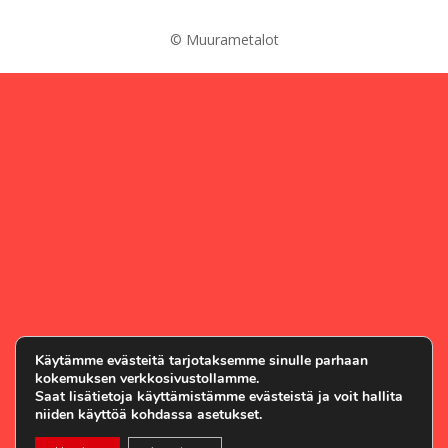
© Muurametalot
Käytämme evästeitä tarjotaksemme sinulle parhaan
kokemuksen verkkosivustollamme.
Saat lisätietoja käyttämistämme evästeistä ja voit hallita
niiden käyttöä kohdassa asetukset.