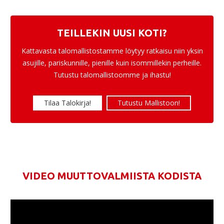
TEILLEKIN UUSI KOTI?
Kattavasta talomallistostamme löytyy ratkaisu niin yksin
asujille, pariskunnille, pienille kuin isommillekin perheille.
Tutustu talomallistoomme ja ihastu!
Tilaa Talokirja!
Tutustu Mallistoon!
VIDEO MUUTTOVALMIISTA KODISTA