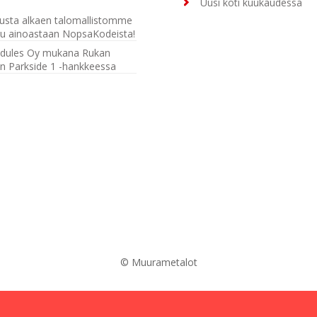
Uusi koti kuukaudessa
usta alkaen talomallistomme
u ainoastaan NopsaKodeista!
dules Oy mukana Rukan
n Parkside 1 -hankkeessa
© Muurametalot