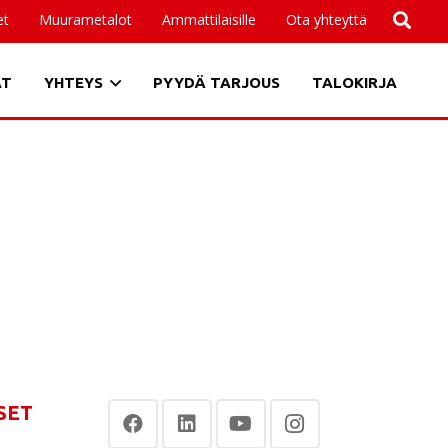
et
Muurametalot
Ammattilaisille
Ota yhteyttä
AT
YHTEYS
PYYDÄ TARJOUS
TALOKIRJA
SET