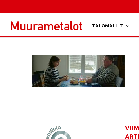
TALOMALLIT
VII
ART