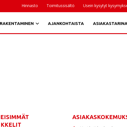
Hinnasto
Toimitussisältö
Usein kysytyt kysymyks
RAKENTAMINEN
AJANKOHTAISTA
ASIAKASTARIN
MEISIMMÄT
ASIAKASKOKEMUK
IKKELIT