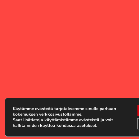
Käytämme evästeitä tarjotaksemme sinulle parhaan
kokemuksen verkkosivustollamme.
Saat lisätietoja käyttämistämme evästeistä ja voit
hallita niiden käyttöä kohdassa asetukset.