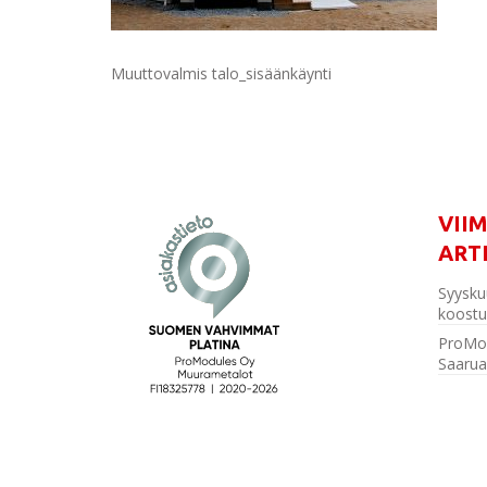
Muuttovalmis talo_sisäänkäynti
VII
ART
Syysku
koostu
ProMo
Saarua