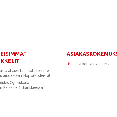
MEISIMMÄT
ASIAKASKOKEMUK
IKKELIT
Uusi koti kuukaudessa
usta alkaen talomallistomme
u ainoastaan NopsaKodeista!
dules Oy mukana Rukan
n Parkside 1 -hankkeessa