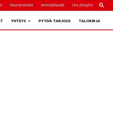
et
Muurametalot
Ammattilaisille
Ota yhteyttä
AT
YHTEYS
PYYDÄ TARJOUS
TALOKIRJA