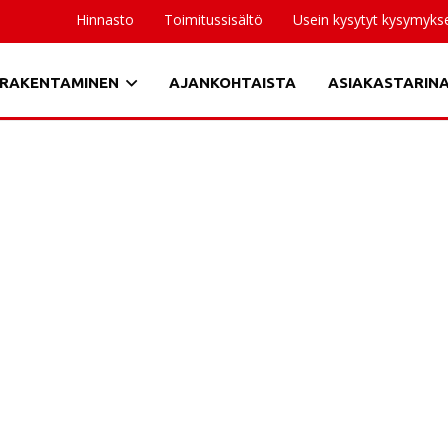
Hinnasto
Toimitussisältö
Usein kysytyt kysymyks
RAKENTAMINEN
AJANKOHTAISTA
ASIAKASTARIN