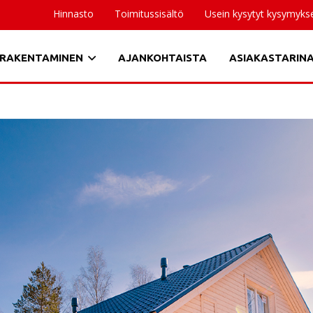
Hinnasto
Toimitussisältö
Usein kysytyt kysymyks
RAKENTAMINEN
AJANKOHTAISTA
ASIAKASTARIN