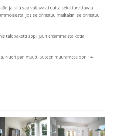
ään ja sillä saa valtavasti uutta sekä tarvittavaa
ämmöisestä. Jos se onnistuu meiltäkin, se onnistuu
is talopaketti sopii juuri ensimmäistä kotia
oista. Nuori pari muutti uuteen muurametaloon 14.