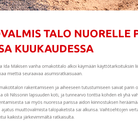
ALMIS TALO NUORELLE P
SA KUUKAUDESSA
 Ida Mäkisen vanha omakotitalo alkoi käymään käyttötarkoituksiin liia
alkaa miettiä seuraavaa asumisratkaisuaan.
makotitalon rakentamiseen ja aiheeseen tutustumiseen saivat parin
illa oli Nilssonin lapsuuden koti, ja tunnearvo tonttia kohden eli yhä 
entamisesta sai myös nuoressa parissa aidon kiinnostuksen heräämään
 ajatus muuttovalmiista talopaketista sai alkunsa. Vaihtoehtojen vert
ui kaikista järkevimmältä ratkaisulta.