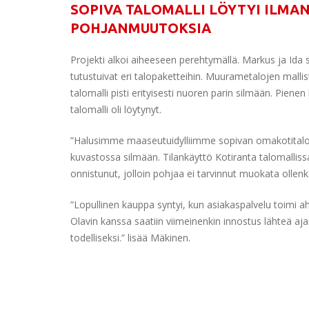
SOPIVA TALOMALLI LÖYTYI ILMA
POHJANMUUTOKSIA
Projekti alkoi aiheeseen perehtymällä. Markus ja Ida sel
tutustuivat eri talopaketteihin. Muurametalojen mallis
talomalli pisti erityisesti nuoren parin silmään. Piene
talomalli oli löytynyt.
”Halusimme maaseutuidylliimme sopivan omakotitalon
kuvastossa silmään. Tilankäyttö Kotiranta talomalliss
onnistunut, jolloin pohjaa ei tarvinnut muokata ollen
”Lopullinen kauppa syntyi, kun asiakaspalvelu toimi a
Olavin kanssa saatiin viimeinenkin innostus lähteä a
todelliseksi.” lisää Mäkinen.