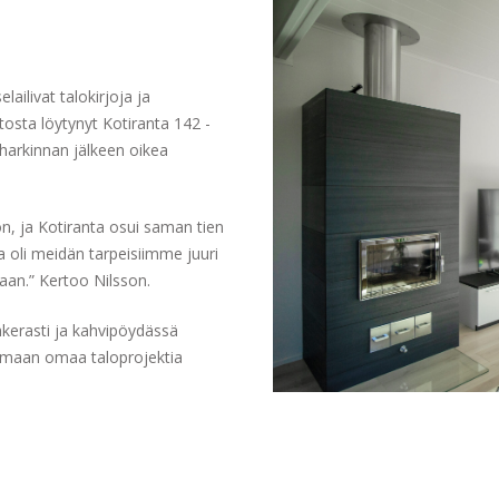
N
ailivat talokirjoja ja
tosta löytynyt Kotiranta 142 -
n harkinnan jälkeen oikea
, ja Kotiranta osui saman tien
a oli meidän tarpeisiimme juuri
kaan.” Kertoo Nilsson.
hkerasti ja kahvipöydässä
jamaan omaa taloprojektia