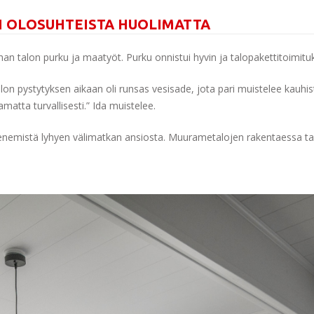
N OLOSUHTEISTA HUOLIMATTA
an talon purku ja maatyöt. Purku onnistui hyvin ja talopakettitoimitu
on pystytyksen aikaan oli runsas vesisade, jota pari muistelee kauhist
aamatta turvallisesti.” Ida muistelee.
tenemistä lyhyen välimatkan ansiosta. Muurametalojen rakentaessa ta