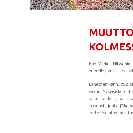
MUUTTOV
KOLMES
Kun Markus Nilssonin ja
nuorelle parille tarve 
Läheisten kannustus o
vaarin. Nykyisellä tont
ajatus uuden talon rak
nopeasti, jonka jälkeen
kodin rakentaminen tunt