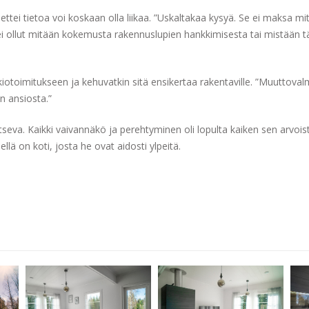
 ettei tietoa voi koskaan olla liikaa. ”Uskaltakaa kysyä. Se ei maksa mit
ei ollut mitään kokemusta rakennuslupien hankkimisesta tai mistään t
iotoimitukseen ja kehuvatkin sitä ensikertaa rakentaville. ”Muuttovalm
n ansiosta.”
kitseva. Kaikki vaivannäkö ja perehtyminen oli lopulta kaiken sen arv
lä on koti, josta he ovat aidosti ylpeitä.