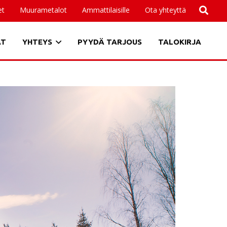
et
Muurametalot
Ammattilaisille
Ota yhteyttä
AT
YHTEYS
PYYDÄ TARJOUS
TALOKIRJA