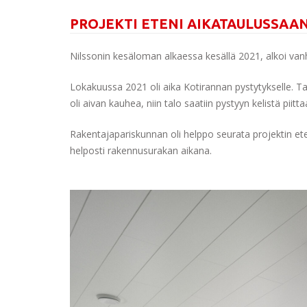
PROJEKTI ETENI AIKATAULUSSAA
Nilssonin kesäloman alkaessa kesällä 2021, alkoi vanh
Lokakuussa 2021 oli aika Kotirannan pystytykselle. Tal
oli aivan kauhea, niin talo saatiin pystyyn kelistä piitt
Rakentajapariskunnan oli helppo seurata projektin e
helposti rakennusurakan aikana.