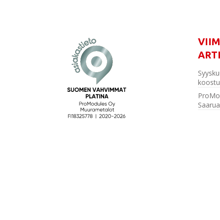
VII
ART
Syysku
koostu
ProMo
Saarua