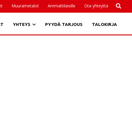
et
Muurametalot
Ammattilaisille
Ota yhteyttä
AT
YHTEYS
PYYDÄ TARJOUS
TALOKIRJA