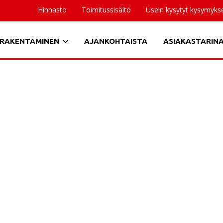
Hinnasto
Toimitussisältö
Usein kysytyt kysymyks
RAKENTAMINEN
AJANKOHTAISTA
ASIAKASTARIN