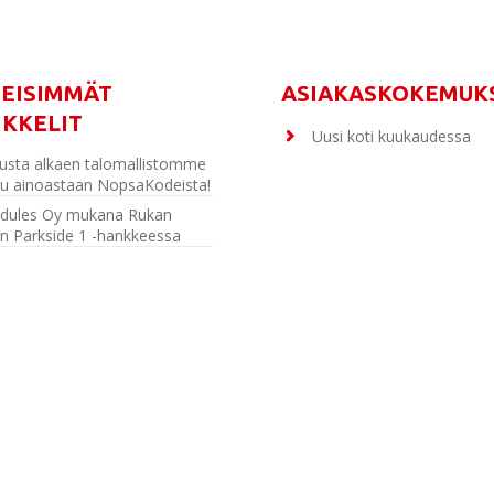
MEISIMMÄT
ASIAKASKOKEMUK
IKKELIT
Uusi koti kuukaudessa
usta alkaen talomallistomme
u ainoastaan NopsaKodeista!
dules Oy mukana Rukan
n Parkside 1 -hankkeessa