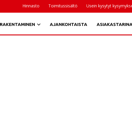
Hinnasto
Toimitussisältö
Usein kysytyt kysymyks
RAKENTAMINEN
AJANKOHTAISTA
ASIAKASTARIN