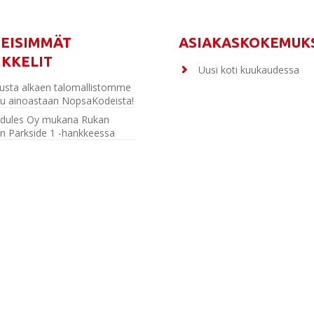
MEISIMMÄT
ASIAKASKOKEMUK
IKKELIT
Uusi koti kuukaudessa
usta alkaen talomallistomme
u ainoastaan NopsaKodeista!
dules Oy mukana Rukan
n Parkside 1 -hankkeessa