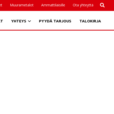
et
Muurametalot
Ammattilaisille
Ota yhteyttä
AT
YHTEYS
PYYDÄ TARJOUS
TALOKIRJA