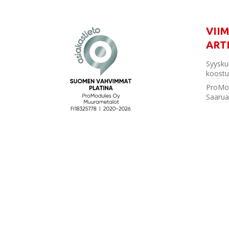
VII
ART
Syysku
koostu
ProMo
Saarua