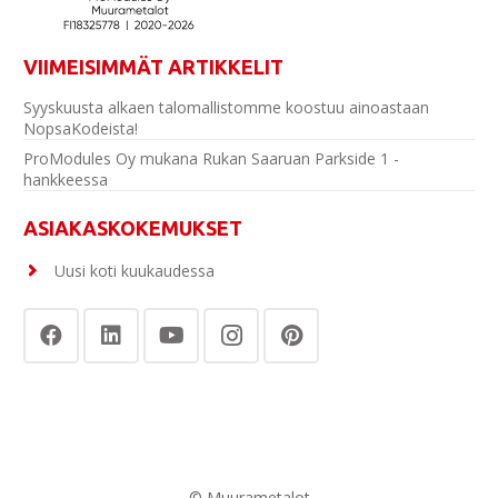
VIIMEISIMMÄT ARTIKKELIT
Syyskuusta alkaen talomallistomme koostuu ainoastaan
NopsaKodeista!
ProModules Oy mukana Rukan Saaruan Parkside 1 -
hankkeessa
ASIAKASKOKEMUKSET
Uusi koti kuukaudessa
© Muurametalot