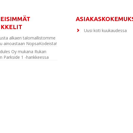
MEISIMMÄT
ASIAKASKOKEMUK
IKKELIT
Uusi koti kuukaudessa
usta alkaen talomallistomme
u ainoastaan NopsaKodeista!
dules Oy mukana Rukan
n Parkside 1 -hankkeessa