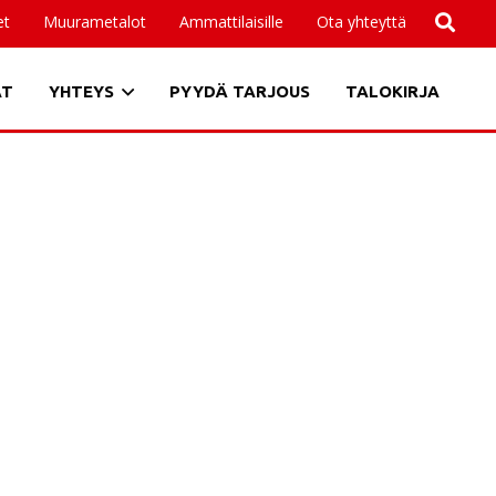
et
Muurametalot
Ammattilaisille
Ota yhteyttä
AT
YHTEYS
PYYDÄ TARJOUS
TALOKIRJA