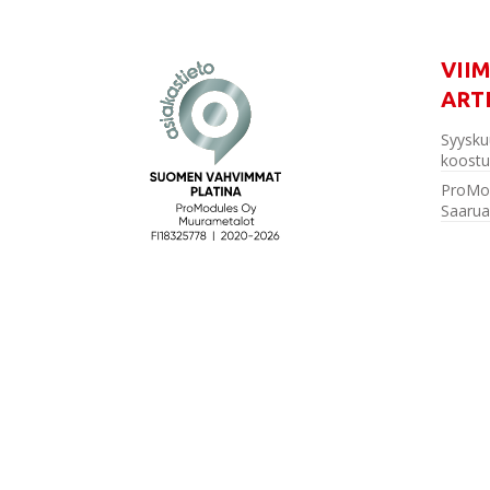
VII
ART
Syysku
koostu
ProMo
Saarua