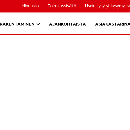
Hinnasto
Toimitussisältö
Usein kysytyt kysymyks
RAKENTAMINEN
AJANKOHTAISTA
ASIAKASTARIN