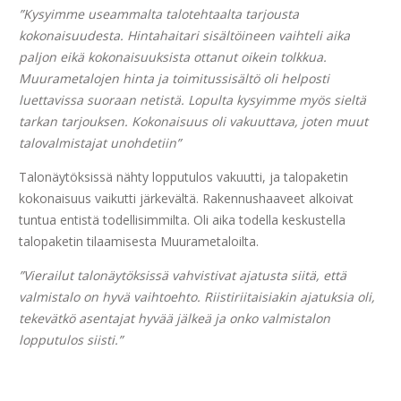
”Kysyimme useammalta talotehtaalta tarjousta
kokonaisuudesta. Hintahaitari sisältöineen vaihteli aika
paljon eikä kokonaisuuksista ottanut oikein tolkkua.
Muurametalojen hinta ja toimitussisältö oli helposti
luettavissa suoraan netistä. Lopulta kysyimme myös sieltä
tarkan tarjouksen. Kokonaisuus oli vakuuttava, joten muut
talovalmistajat unohdetiin”
Talonäytöksissä nähty lopputulos vakuutti, ja talopaketin
kokonaisuus vaikutti järkevältä. Rakennushaaveet alkoivat
tuntua entistä todellisimmilta. Oli aika todella keskustella
talopaketin tilaamisesta Muurametaloilta.
”Vierailut talonäytöksissä vahvistivat ajatusta siitä, että
valmistalo on hyvä vaihtoehto. Riistiriitaisiakin ajatuksia oli,
tekevätkö asentajat hyvää jälkeä ja onko valmistalon
lopputulos siisti.”