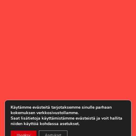
Käytämme evästeitä tarjotaksemme sinulle parhaan
kokemuksen verkkosivustollamme.
Saat lisätietoja käyttämistämme evästeistä ja voit hallita
niiden käyttöä kohdassa asetukset.
Hyväksy
Asetukset