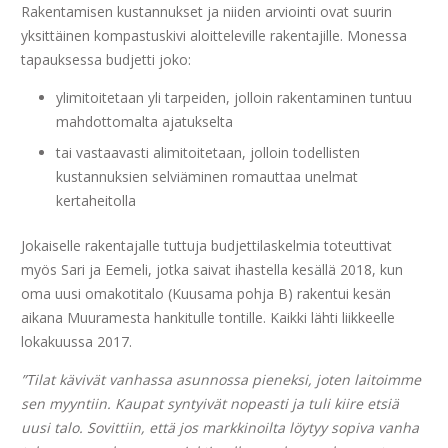
Rakentamisen kustannukset ja niiden arviointi ovat suurin
yksittäinen kompastuskivi aloitteleville rakentajille. Monessa
tapauksessa budjetti joko:
ylimitoitetaan yli tarpeiden, jolloin rakentaminen tuntuu
mahdottomalta ajatukselta
tai vastaavasti alimitoitetaan, jolloin todellisten
kustannuksien selviäminen romauttaa unelmat
kertaheitolla
Jokaiselle rakentajalle tuttuja budjettilaskelmia toteuttivat
myös Sari ja Eemeli, jotka saivat ihastella kesällä 2018, kun
oma uusi omakotitalo (Kuusama pohja B) rakentui kesän
aikana Muuramesta hankitulle tontille. Kaikki lähti liikkeelle
lokakuussa 2017.
”Tilat kävivät vanhassa asunnossa pieneksi, joten laitoimme
sen myyntiin. Kaupat syntyivät nopeasti ja tuli kiire etsiä
uusi talo. Sovittiin, että jos markkinoilta löytyy sopiva vanha