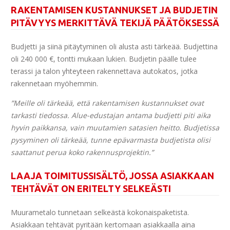
RAKENTAMISEN KUSTANNUKSET JA BUDJETIN
PITÄVYYS MERKITTÄVÄ TEKIJÄ PÄÄTÖKSESSÄ
Budjetti ja siinä pitäytyminen oli alusta asti tärkeää. Budjettina
oli 240 000 €, tontti mukaan lukien. Budjetin päälle tulee
terassi ja talon yhteyteen rakennettava autokatos, jotka
rakennetaan myöhemmin.
”Meille oli tärkeää, että rakentamisen kustannukset ovat
tarkasti tiedossa. Alue-edustajan antama budjetti piti aika
hyvin paikkansa, vain muutamien satasien heitto. Budjetissa
pysyminen oli tärkeää, tunne epävarmasta budjetista olisi
saattanut perua koko rakennusprojektin.”
LAAJA TOIMITUSSISÄLTÖ, JOSSA ASIAKKAAN
TEHTÄVÄT ON ERITELTY SELKEÄSTI
Muurametalo tunnetaan selkeästä kokonaispaketista.
Asiakkaan tehtävät pyritään kertomaan asiakkaalla aina