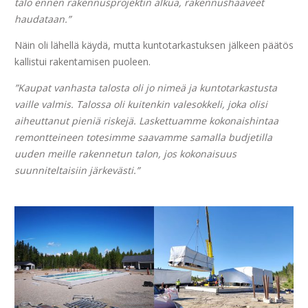
talo ennen rakennusprojektin alkua, rakennushaaveet
haudataan.”
Näin oli lähellä käydä, mutta kuntotarkastuksen jälkeen päätös
kallistui rakentamisen puoleen.
”Kaupat vanhasta talosta oli jo nimeä ja kuntotarkastusta
vaille valmis. Talossa oli kuitenkin valesokkeli, joka olisi
aiheuttanut pieniä riskejä. Laskettuamme kokonaishintaa
remontteineen totesimme saavamme samalla budjetilla
uuden meille rakennetun talon, jos kokonaisuus
suunniteltaisiin järkevästi.”