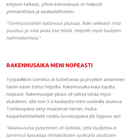
erityisen tarkasti, jolloin kokonaisuus on helposti
ymmärrettävä ja asiakaslähtöinen.
”Toimitussisällön kattavuus plussaa. Näki selkeästi mitä
puuttuu ja mitä pitää itse tehdä. Helpotti myös budjetin
hahmottamista.”
RAKENNUSAIKA MENI NOPEASTI
Työpäällikön toiminta oli luotettavaa ja projektin antaminen
hänen käsiin tuntui helpolta. Rakennusaika kului lopulta
nopeasti. Rakennusajan pituus oli tärkeä tietää myös
etukäteen, sillä noin 5-6 kuukautta meni vuokralla asuessa.
Toimituspäivä siirtyi muutaman kerran, mutta
kaupantekohetkellä sovittu luovutuspäivä piti loppuun asti.
”Aikataulussa pysyminen oli tärkeää, jotta budjettia ei
tarvinnut kasvattaa ylimääräisten vuokralla asuttujen