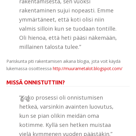
rakentamisesta, sen vuoksi
rakentaminen sujui nopeasti. Emme
ymmärtäneet, että koti olisi niin
valmis silloin kun se tuodaan tontille.
Oli hienoa, että heti pääsi näkemään,
millainen talosta tulee.”
Pariskunta piti rakentamisen aikana blogia, jota voit käydä
lukemassa osoitteessa
http://muurametalot.blogspot.com/
MISSÄ ONNISTUTTIIN?
”Koko prosessi oli onnistumisen
hetkeä, varsinkin avainten luovutus,
kun se pian olikin meidän oma
kotimme. Kyllä sen hetken muistaa
vielä kymmenen vuoden päästäkin.”