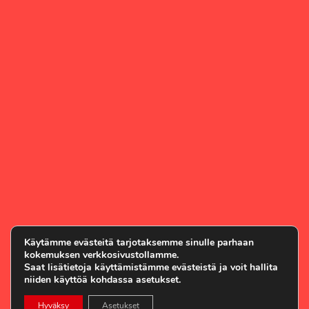
Käytämme evästeitä tarjotaksemme sinulle parhaan
kokemuksen verkkosivustollamme.
Saat lisätietoja käyttämistämme evästeistä ja voit hallita
niiden käyttöä kohdassa asetukset.
Hyväksy
Asetukset