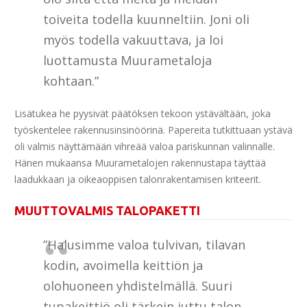
toiveita todella kuunneltiin. Joni oli
myös todella vakuuttava, ja loi
luottamusta Muurametaloja
kohtaan.”
Lisätukea he pyysivät päätöksen tekoon ystävältään, joka
työskentelee rakennusinsinöörinä. Papereita tutkittuaan ystävä
oli valmis näyttämään vihreää valoa pariskunnan valinnalle.
Hänen mukaansa Muurametalojen rakennustapa täyttää
laadukkaan ja oikeaoppisen talonrakentamisen kriteerit.
MUUTTOVALMIS TALOPAKETTI
”Halusimme valoa tulvivan, tilavan
kodin, avoimella keittiön ja
olohuoneen yhdistelmällä. Suuri
tupakeittiö oli tärkein juttu talon