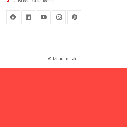
Uusi koti kuukaudessa
© Muurametalot