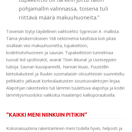
pohjamallin valinnassa, toisena tuli
riittävä määrä makuuhuoneita.”
Toiveisiin löytyi täydellinen vaihtoehto Sypressin A -mallista.
Tämä yksikerroksinen 168 neliömetriä käsittävä koti pitää
sisällään viisi makuuhuonetta, tupakeittiön,
kodinhoitohuoneen ja saunan. Tupakeittiöön tunnelmaa
tuovat led-spottivalot, avarat Tiivin ikkunat ja Uuniseppien
tulisija. Saunan kuusipaneelit, Harvian kiuas, Puustellin
kiintokalusteet ja Ruukin suomalaisiin olosuhteisiin suunniteltu
peltikatto jatkavat korkealaatuisten sisustusvalintojen linjaa.
Alapohjan rakenteeksi tuli lämmin tuulettuva alapohja ja kodin
lämmitysmuodoksi valikoitui maalämpö kallioporauksella.
"KAIKKI MENI NIINKUIN PITIKIN"
Kokonaisuutena rakentaminen meni todella hyvin, helposti ja