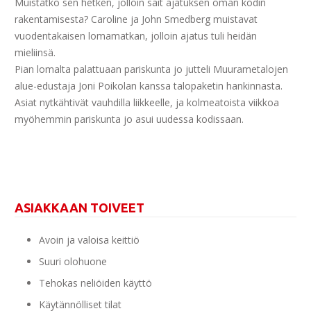
Muistatko sen hetken, jolloin sait ajatuksen oman kodin
rakentamisesta? Caroline ja John Smedberg muistavat
vuodentakaisen lomamatkan, jolloin ajatus tuli heidän
mieliinsä.
Pian lomalta palattuaan pariskunta jo jutteli Muurametalojen
alue-edustaja Joni Poikolan kanssa talopaketin hankinnasta.
Asiat nytkähtivät vauhdilla liikkeelle, ja kolmeatoista viikkoa
myöhemmin pariskunta jo asui uudessa kodissaan.
ASIAKKAAN TOIVEET
Avoin ja valoisa keittiö
Suuri olohuone
Tehokas neliöiden käyttö
Käytännölliset tilat