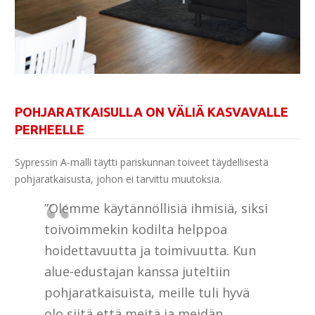
POHJARATKAISULLA ON VÄLIÄ KASVAVALLE
PERHEELLE
Sypressin A-malli täytti pariskunnan toiveet täydellisestä
pohjaratkaisusta, johon ei tarvittu muutoksia.
”Olemme käytännöllisiä ihmisiä, siksi
toivoimmekin kodilta helppoa
hoidettavuutta ja toimivuutta. Kun
alue-edustajan kanssa juteltiin
pohjaratkaisuista, meille tuli hyvä
olo siitä että meitä ja meidän