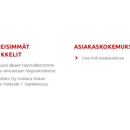
MEISIMMÄT
ASIAKASKOKEMUK
IKKELIT
Uusi koti kuukaudessa
usta alkaen talomallistomme
u ainoastaan NopsaKodeista!
dules Oy mukana Rukan
n Parkside 1 -hankkeessa