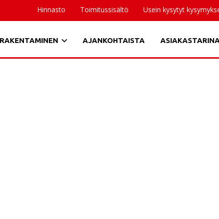
Hinnasto
Toimitussisältö
Usein kysytyt kysymyks
RAKENTAMINEN
AJANKOHTAISTA
ASIAKASTARIN