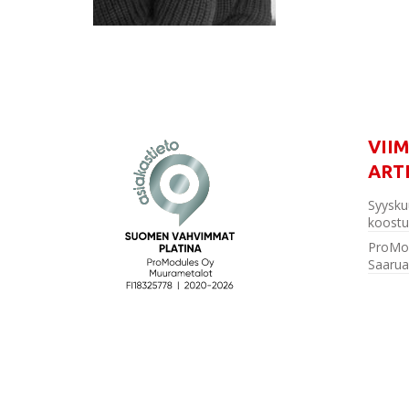
VII
ART
Syysku
koostu
ProMo
Saarua