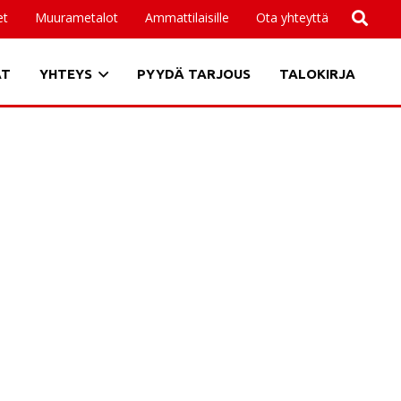
et
Muurametalot
Ammattilaisille
Ota yhteyttä
AT
YHTEYS
PYYDÄ TARJOUS
TALOKIRJA