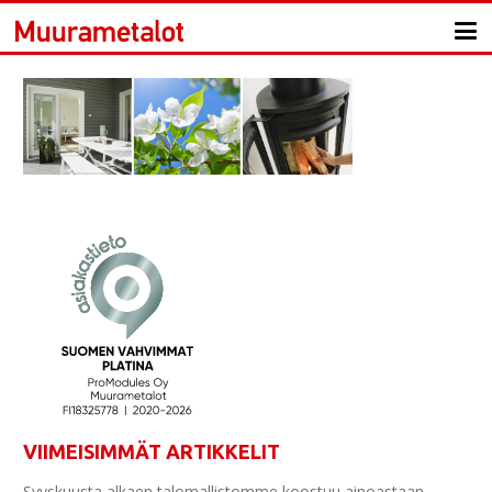
VIIMEISIMMÄT ARTIKKELIT
Syyskuusta alkaen talomallistomme koostuu ainoastaan