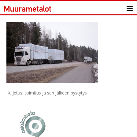
Kuljetus, toimitus ja sen jälkeen pystytys