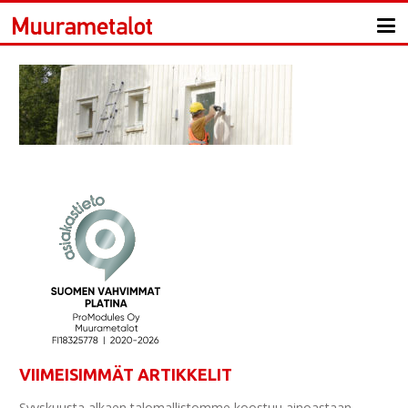
VIIMEISIMMÄT ARTIKKELIT
Syyskuusta alkaen talomallistomme koostuu ainoastaan