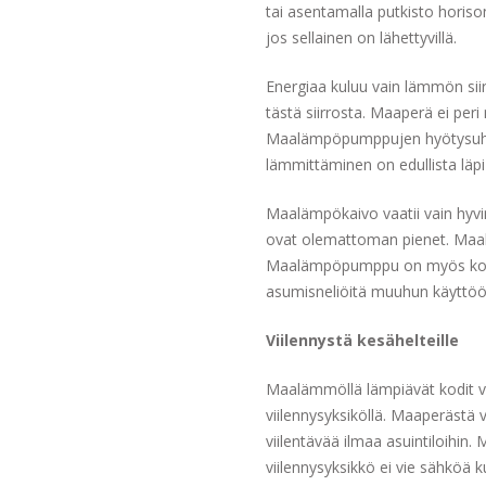
tai asentamalla putkisto horiso
jos sellainen on lähettyvillä.
Energiaa kuluu vain lämmön si
tästä siirrosta. Maaperä ei pe
Maalämpöpumppujen hyötysuhde 
lämmittäminen on edullista läp
Maalämpökaivo vaatii vain hyvi
ovat olemattoman pienet. Maal
Maalämpöpumppu on myös koolt
asumisneliöitä muuhun käyttöö
Viilennystä kesähelteille
Maalämmöllä lämpiävät kodit v
viilennysyksiköllä. Maaperästä
viilentävää ilmaa asuintiloihi
viilennysyksikkö ei vie sähköä k