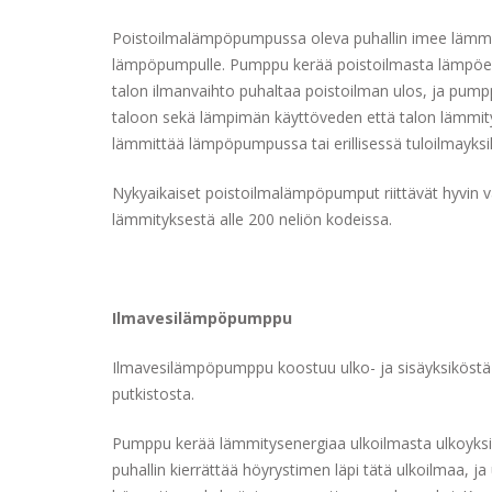
Poistoilmalämpöpumpussa oleva puhallin imee lämmi
lämpöpumpulle. Pumppu kerää poistoilmasta lämpöen
talon ilmanvaihto puhaltaa poistoilman ulos, ja pump
taloon sekä lämpimän käyttöveden että talon lämmit
lämmittää lämpöpumpussa tai erillisessä tuloilmayksi
Nykyaikaiset poistoilmalämpöpumput riittävät hyvin
lämmityksestä alle 200 neliön kodeissa.
Ilmavesilämpöpumppu
Ilmavesilämpöpumppu koostuu ulko- ja sisäyksiköstä 
putkistosta.
Pumppu kerää lämmitysenergiaa ulkoilmasta ulkoyksi
puhallin kierrättää höyrystimen läpi tätä ulkoilmaa, j