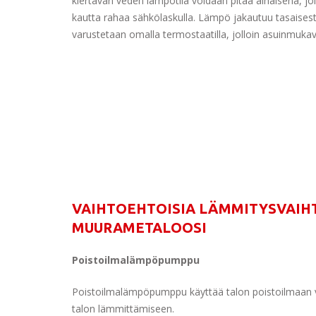
kiertävän veden lämpötila voidaan pitää alhaisena, jol
kautta rahaa sähkölaskulla. Lämpö jakautuu tasaises
varustetaan omalla termostaatilla, jolloin asuinmukav
VAIHTOEHTOISIA LÄMMITYSVAI
MUURAMETALOOSI
Poistoilmalämpöpumppu
Poistoilmalämpöpumppu käyttää talon poistoilmaan 
talon lämmittämiseen.