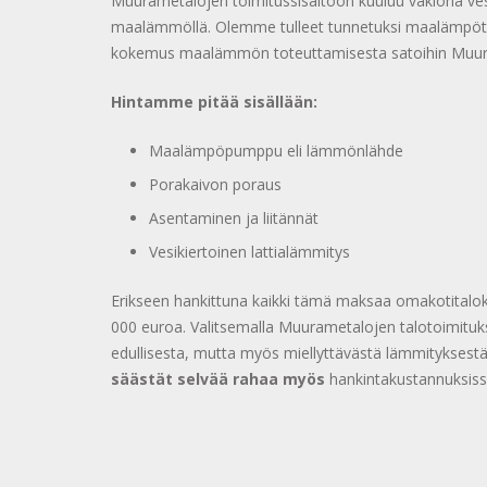
Muurametalojen toimitussisältöön kuuluu vakiona vesi
maalämmöllä. Olemme tulleet tunnetuksi maalämpöta
kokemus maalämmön toteuttamisesta satoihin Muur
Hintamme pitää sisällään:
Maalämpöpumppu eli lämmönlähde
Porakaivon poraus
Asentaminen ja liitännät
Vesikiertoinen lattialämmitys
Erikseen hankittuna kaikki tämä maksaa omakotitalo
000 euroa. Valitsemalla Muurametalojen talotoimitu
edullisesta, mutta myös miellyttävästä lämmityksestä
säästät selvää rahaa myös
hankintakustannuksiss