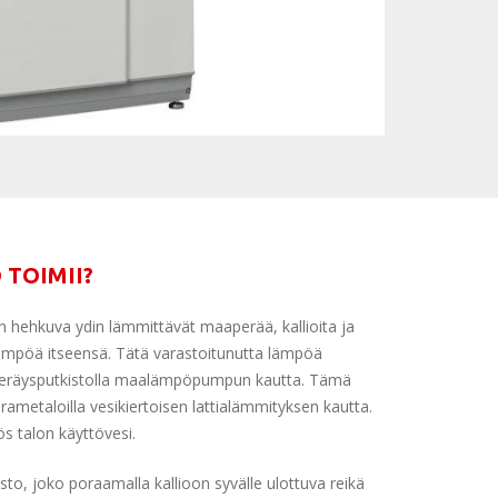
TOIMII?
n hehkuva ydin lämmittävät maaperää, kallioita ja
 lämpöä itseensä. Tätä varastoitunutta lämpöä
keräysputkistolla maalämpöpumpun kautta. Tämä
ametaloilla vesikiertoisen lattialämmityksen kautta.
 talon käyttövesi.
to, joko poraamalla kallioon syvälle ulottuva reikä