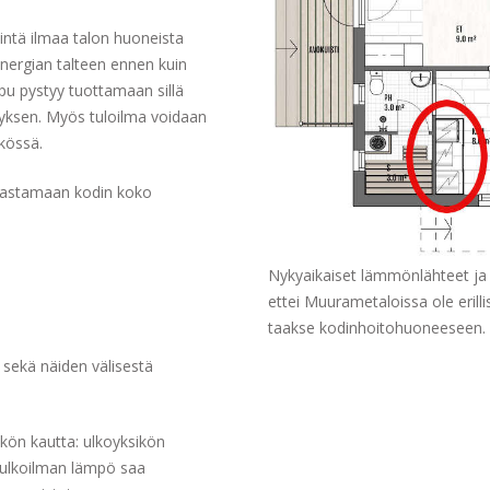
ntä ilmaa talon huoneista
ergian talteen ennen kuin
pu pystyy tuottamaan sillä
yksen. Myös tuloilma voidaan
kössä.
 vastamaan kodin koko
Nykyaikaiset lämmönlähteet ja 
ettei Muurametaloissa ole erillis
taakse kodinhoitohuoneeseen. Nä
sekä näiden välisestä
kön kautta: ulkoyksikön
a ulkoilman lämpö saa