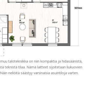
muu talotekniikka on niin kompaktia ja hidasäänistä,
tä teknistä tilaa. Nämä laitteet sijoitetaan liukuovien
in neliöitä säästyy varsinaisia asuintiloja varten.