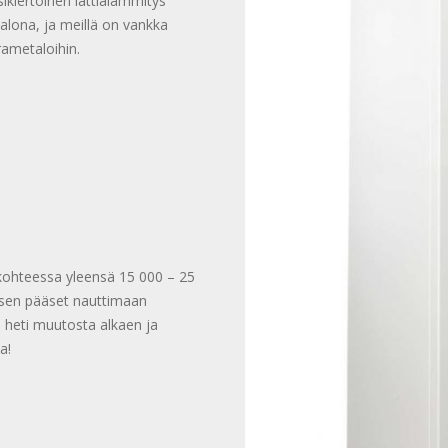
kiertoinen lattialämmitys
lona, ja meillä on vankka
ametaloihin.
kohteessa yleensä 15 000 – 25
ksen pääset nauttimaan
 heti muutosta alkaen ja
a!