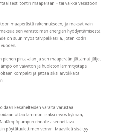
ntaalisesti tontin maaperään – tai vaikka vesistöön
irtoon maaperästä rakennukseen, ja maksat vain
ri maksua sen varastoiman energian hyödyntämisestä.
on suuri myös talvipakkasilla, joten kodin
i vuoden.
n pienen pinta-alan ja sen maaperään jättämät jäljet
ämpö on vaivaton ja huoleton lämmitystapa.
aan kompakti ja jättää siksi arvokkaita
n.
oidaan kesähelteiden varalta varustaa
 voidaan ottaa lämmön lisäksi myös kylmää,
n. Maalämpöpumpun rinnalle asennettava
uin pöytätuulettimen verran. Maaviileä sisältyy