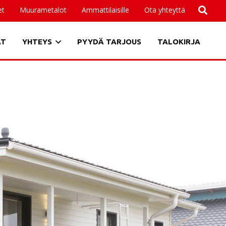
et
Muurametalot
Ammattilaisille
Ota yhteyttä
AT
YHTEYS
PYYDÄ TARJOUS
TALOKIRJA