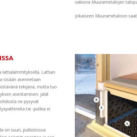
vakiona Muurametalojen talopa
Jokaiseen Muurametaloon saat
ISSA
lattialämmityksellä. Lattian
nka sisään asennetaan
kistävänä tekijänä, mutta tuo
yksen asentamisen: jalat
 johdosta ne pysyvät
pattereita tai -putkia ei
a on suuri, putkistossa