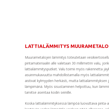
LATTIALÄMMITYS MUURAMETALO
Muurametalojen lämmitys toteutetaan vesikiertoisella 
pintamateriaalin alle valetaan 30 millimetrin valu, jo
lattialämmitysputket. Valu toimii myös rakennetta jäy
asuinmukavuutta mahdollistamalla myös lattialämmit
aistivat kylmyyden herkästi, mutta lattialämmityksen
lämpimänä. Myös sisustaminen helpottuu, kun lämmitys
tarvitse asentaa kodin seinille.
Koska lattialämmityksessä lämpöä luovuttava pinta-al