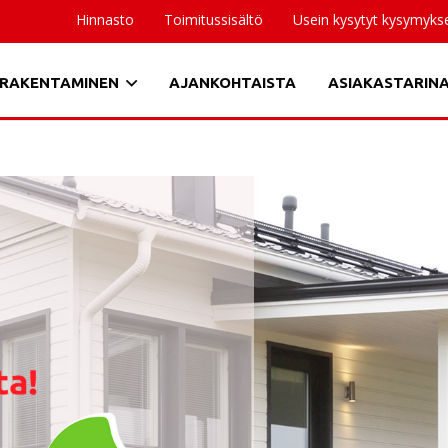
Hinnasto
Toimitussisältö
Usein kysytyt kysymyks
RAKENTAMINEN
AJANKOHTAISTA
ASIAKASTARIN