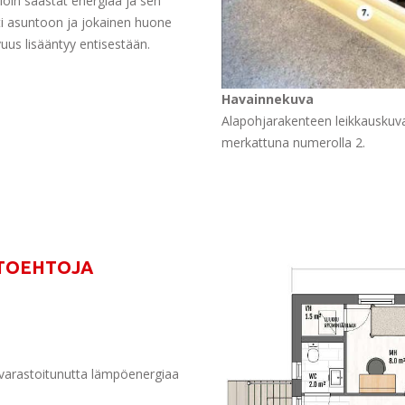
loin säästät energiaa ja sen
ti asuntoon ja jokainen huone
uus lisääntyy entisestään.
Havainnekuva
Alapohjarakenteen leikkauskuva
merkattuna numerolla 2.
HTOEHTOJA
varastoitunutta lämpöenergiaa