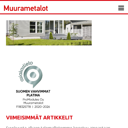
VIIMEISIMMÄT ARTIKKELIT
Syyskuusta alkaen talomallistomme koostuu ainoastaan