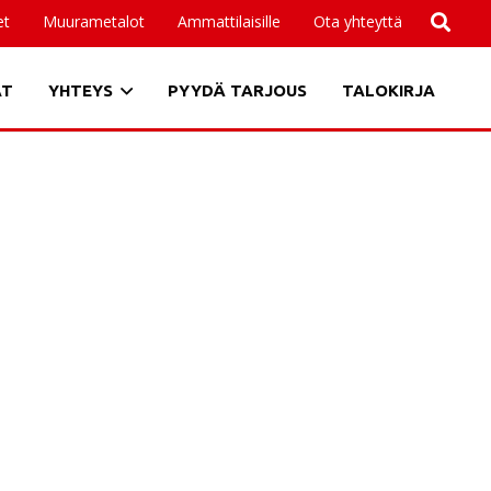
et
Muurametalot
Ammattilaisille
Ota yhteyttä
AT
YHTEYS
PYYDÄ TARJOUS
TALOKIRJA