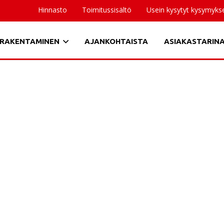
Hinnasto
Toimitussisältö
Usein kysytyt kysymyks
RAKENTAMINEN
AJANKOHTAISTA
ASIAKASTARIN