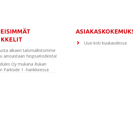
MEISIMMÄT
ASIAKASKOKEMUK
IKKELIT
Uusi koti kuukaudessa
usta alkaen talomallistomme
u ainoastaan NopsaKodeista!
dules Oy mukana Rukan
n Parkside 1 -hankkeessa