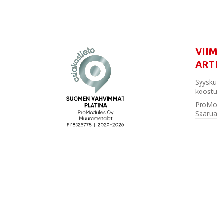
VII
ART
Syysku
koostu
ProMo
Saarua