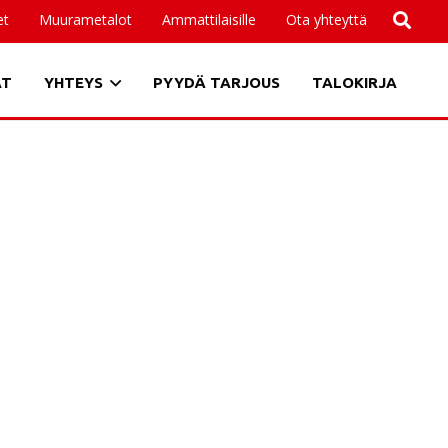
et
Muurametalot
Ammattilaisille
Ota yhteyttä
AT
YHTEYS
PYYDÄ TARJOUS
TALOKIRJA