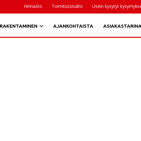
Hinnasto
Toimitussisältö
Usein kysytyt kysymyks
RAKENTAMINEN
AJANKOHTAISTA
ASIAKASTARIN