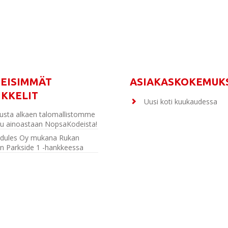
MEISIMMÄT
ASIAKASKOKEMUK
IKKELIT
Uusi koti kuukaudessa
usta alkaen talomallistomme
u ainoastaan NopsaKodeista!
dules Oy mukana Rukan
n Parkside 1 -hankkeessa