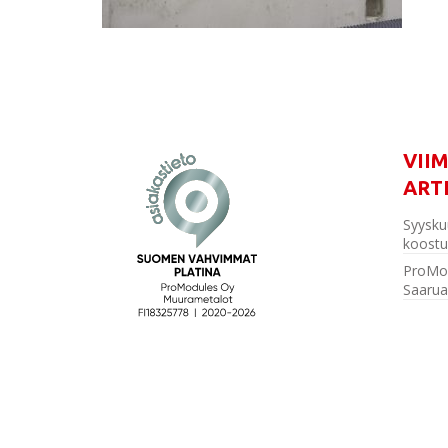
VII
ART
Syysku
koostu
ProMo
Saarua