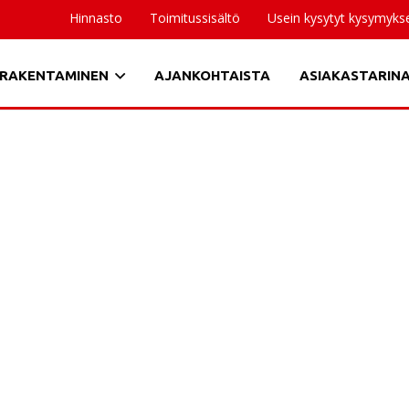
Hinnasto
Toimitussisältö
Usein kysytyt kysymyks
RAKENTAMINEN
AJANKOHTAISTA
ASIAKASTARIN