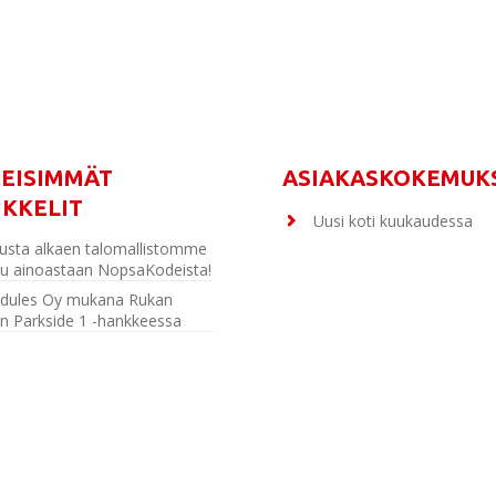
MEISIMMÄT
ASIAKASKOKEMUK
IKKELIT
Uusi koti kuukaudessa
usta alkaen talomallistomme
u ainoastaan NopsaKodeista!
dules Oy mukana Rukan
n Parkside 1 -hankkeessa