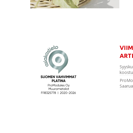
VII
ART
Syysku
koostu
ProMo
Saarua