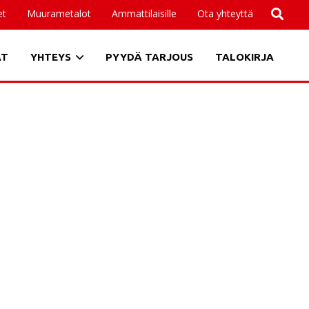
et
Muurametalot
Ammattilaisille
Ota yhteyttä
AT
YHTEYS
PYYDÄ TARJOUS
TALOKIRJA