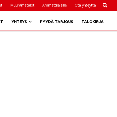
et
Muurametalot
Ammattilaisille
Ota yhteyttä
AT
YHTEYS
PYYDÄ TARJOUS
TALOKIRJA