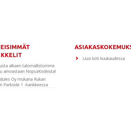
MEISIMMÄT
ASIAKASKOKEMUK
IKKELIT
Uusi koti kuukaudessa
usta alkaen talomallistomme
u ainoastaan NopsaKodeista!
dules Oy mukana Rukan
n Parkside 1 -hankkeessa