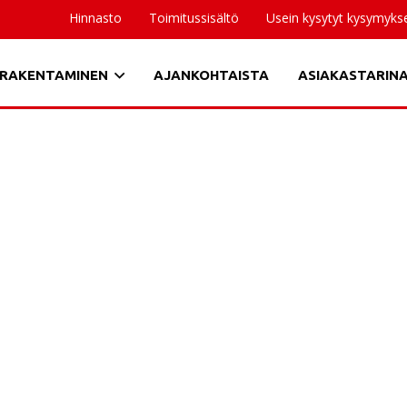
Hinnasto
Toimitussisältö
Usein kysytyt kysymyks
RAKENTAMINEN
AJANKOHTAISTA
ASIAKASTARIN