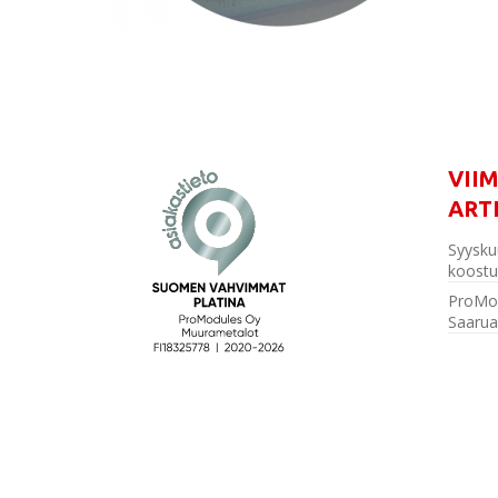
VII
ART
Syysku
koostu
ProMo
Saarua