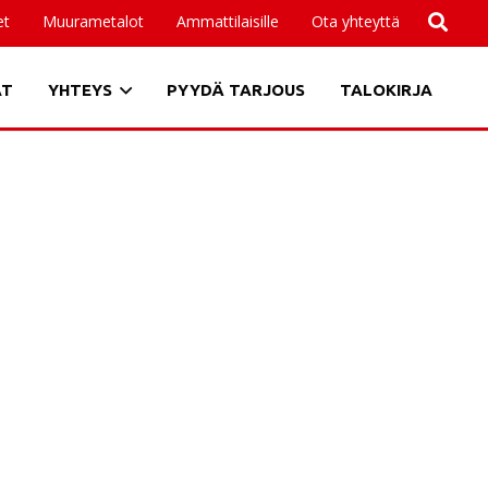
et
Muurametalot
Ammattilaisille
Ota yhteyttä
AT
YHTEYS
PYYDÄ TARJOUS
TALOKIRJA