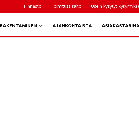
Hinnasto
Toimitussisältö
Usein kysytyt kysymyks
RAKENTAMINEN
AJANKOHTAISTA
ASIAKASTARIN