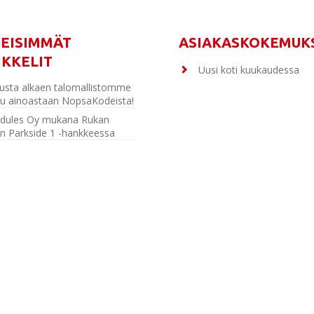
MEISIMMÄT
ASIAKASKOKEMUK
IKKELIT
Uusi koti kuukaudessa
usta alkaen talomallistomme
u ainoastaan NopsaKodeista!
dules Oy mukana Rukan
n Parkside 1 -hankkeessa