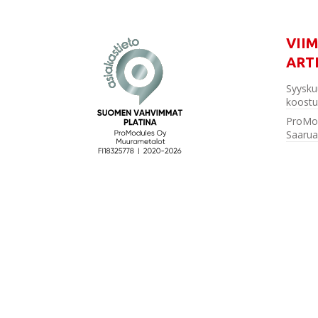
VII
ART
Syysku
koostu
ProMo
Saarua