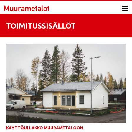
TOIMITUSSISÄLLÖT
KÄYTTÖULLAKKO MUURAMETALOON