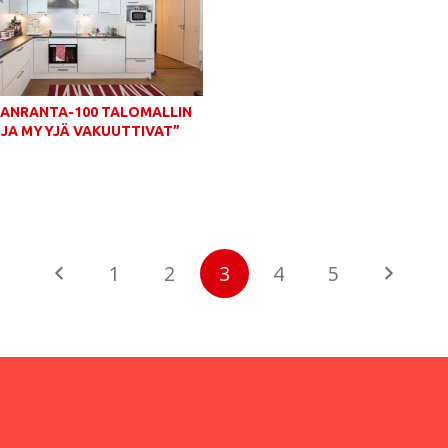
LANRANTA-100 TALOMALLIN
 JA MYYJÄ VAKUUTTIVAT”
1
2
3
4
5