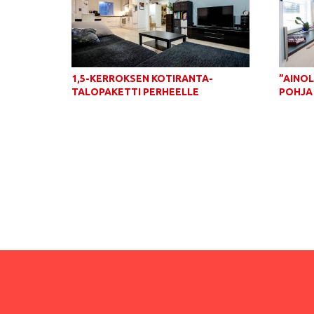
1,5-KERROKSEN KOTIRANTA-
”AINO
TALOPAKETTI PERHEELLE
POHJA