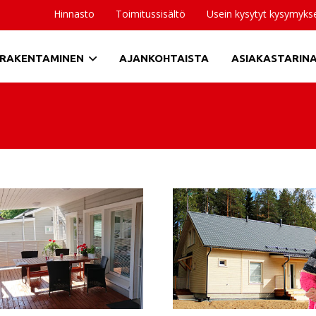
Hinnasto
Toimitussisältö
Usein kysytyt kysymyks
RAKENTAMINEN
AJANKOHTAISTA
ASIAKASTARIN