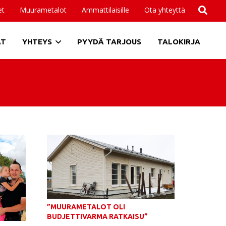
et
Muurametalot
Ammattilaisille
Ota yhteyttä
AT
YHTEYS
PYYDÄ TARJOUS
TALOKIRJA
”MUURAMETALOT OLI
BUDJETTIVARMA RATKAISU”