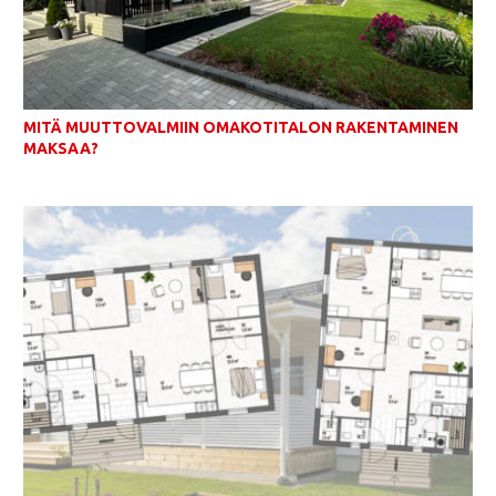
MITÄ MUUTTOVALMIIN OMAKOTITALON RAKENTAMINEN
MAKSAA?